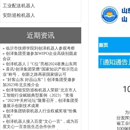
工业配送机器人
安防巡检机器人
近期资讯
»
临沂市技师学院到创泽机器人参观考察
»
创泽集团受邀参加WIPO企业高级别圆桌
会议
»
创泽机器人丨“C位”亮相2024港澳山东周
»
喜讯!创泽集团荣膺“国家知识产权示范企
业”称号， 创新之路再获国家级认可
»
“好客山东 好品山东”丨创泽集团受邀参
加2023年北京推介会
»
创泽智能安防巡检机器人荣获“北京市人
工智能行业赋能典型案例（2023）”奖项
»
“2023中关村论坛”隆重召开，创泽集团受
邀展示创新技术成果
»
创泽集团斩获机器人行业权威奖项“恰佩
克奖”
»
创泽机器人接入百度“文心一言”，成为百
度文心一言首批生态合作伙伴