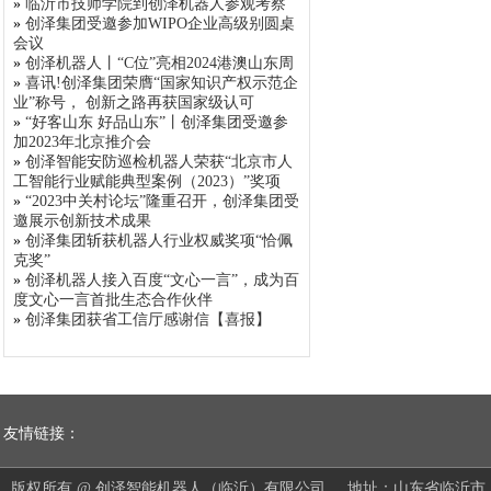
»
临沂市技师学院到创泽机器人参观考察
»
创泽集团受邀参加WIPO企业高级别圆桌
会议
»
创泽机器人丨“C位”亮相2024港澳山东周
»
喜讯!创泽集团荣膺“国家知识产权示范企
业”称号， 创新之路再获国家级认可
»
“好客山东 好品山东”丨创泽集团受邀参
加2023年北京推介会
»
创泽智能安防巡检机器人荣获“北京市人
工智能行业赋能典型案例（2023）”奖项
»
“2023中关村论坛”隆重召开，创泽集团受
邀展示创新技术成果
»
创泽集团斩获机器人行业权威奖项“恰佩
克奖”
»
创泽机器人接入百度“文心一言”，成为百
度文心一言首批生态合作伙伴
»
创泽集团获省工信厅感谢信【喜报】
友情链接：
版权所有 @ 创泽智能机器人（临沂）有限公司 地址：山东省临沂市